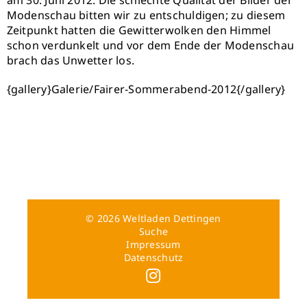
am 30. Juni 2012. Die schlechte Qualität der Bilder der
Modenschau bitten wir zu entschuldigen; zu diesem
Zeitpunkt hatten die Gewitterwolken den Himmel
AKTIONEN
schon verdunkelt und vor dem Ende der Modenschau
brach das Unwetter los.
SERVICE
{gallery}Galerie/Fairer-Sommerabend-2012{/gallery}
INFOS
© 2026 Weltladen Dettingen
Suche
Impressum
Datenschutz