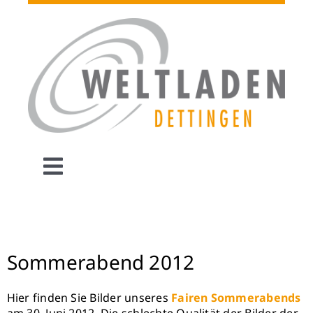
Zum
Inhalt
springen
Toggle
Navigation
STARTSEITE
WELTLADEN
Sommerabend 2012
Hier finden Sie Bilder unseres
Fairen Sommerabends
PROJEKTE