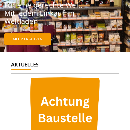
e Welt.
Für eine gerecht
uf im
Mit jedem Einka
AKTIONEN
Weltladen.
SERVICE
MEHR ERFAHREN
INFOS
AKTUELLES